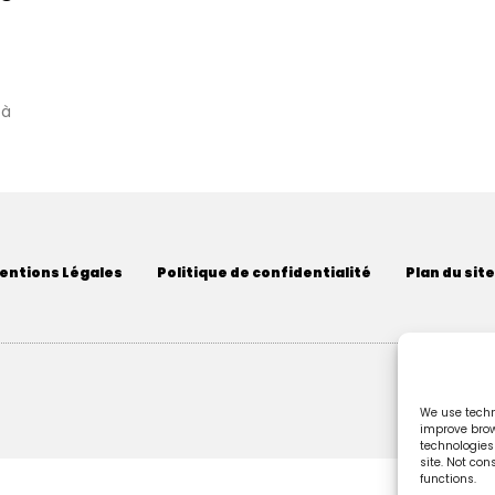
 à
entions Légales
Politique de confidentialité
Plan du site
We use techno
improve brow
technologies
site. Not co
functions.