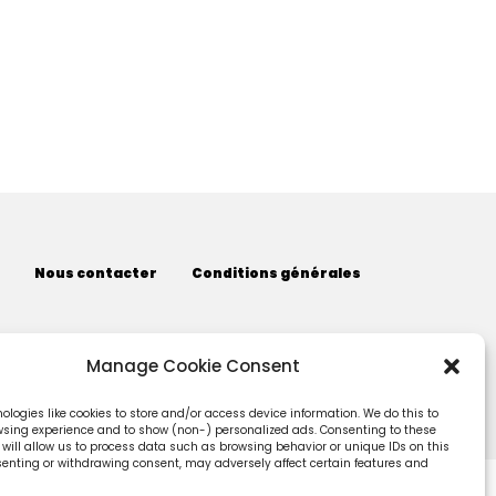
Nous contacter
Conditions générales
Manage Cookie Consent
logies like cookies to store and/or access device information. We do this to
sing experience and to show (non-) personalized ads. Consenting to these
 will allow us to process data such as browsing behavior or unique IDs on this
nsenting or withdrawing consent, may adversely affect certain features and